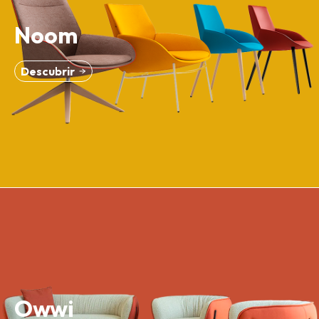
Noom
Descubrir
Owwi