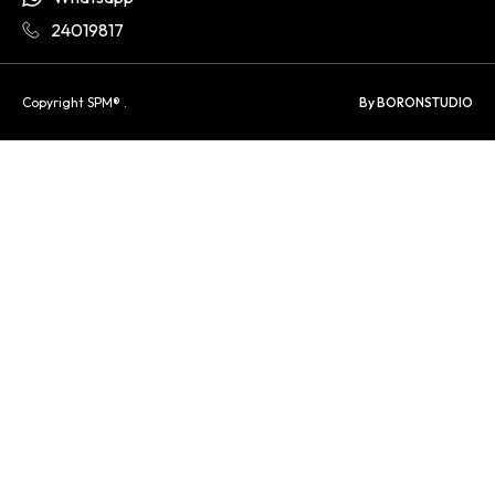
24019817
Copyright SPM® .
By BORONSTUDIO