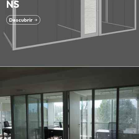
NS
Dirección
Canelones 2028
Descubrir
Piso técnico
Divisorias
Acústicos