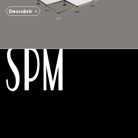
Dirección
Descubrir
Canelones 2028
Piso técnico
Divisorias
Acústicos