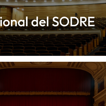
Vinílico en
rollo
Moquette en
cional del SODRE
rollo
Felpudo
antiensuciante