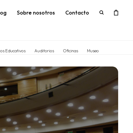
log
Sobre nosotros
Contacto
os Educativos
Auditorios
Oficinas
Museo
léfono
Dirección
4019817
Canelones 2028
sorias
Acústicos
 Techo
Cabinas
ues
Paneles
es
Acústicos