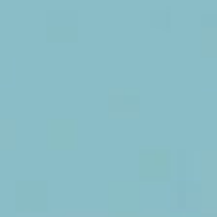
Vinílico en
rollo
Moquette en
rollo
Felpudo
antiensuciante