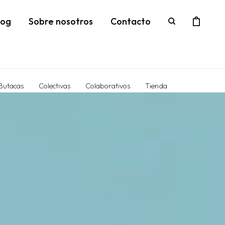
log
Sobre nosotros
Contacto
Butacas
Colectivas
Colaborativos
Tienda
léfono
Dirección
4019817
Canelones 2028
sorias
Acústicos
 Techo
Cabinas
ues
Paneles
es
Acústicos