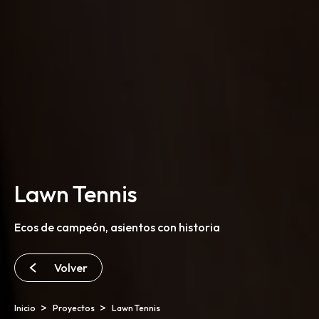
Creamos espacios que potencian tu creatividad.
Canelones 2028
9:30 - 18:00 hs
Lawn Tennis
Ecos de campeón, asientos con historia
info@spm.com.uy
Whatsapp
Volver
24019817
Inicio
Proyectos
Lawn Tennis
Copyright SPM® .
By BORONSTUDIO